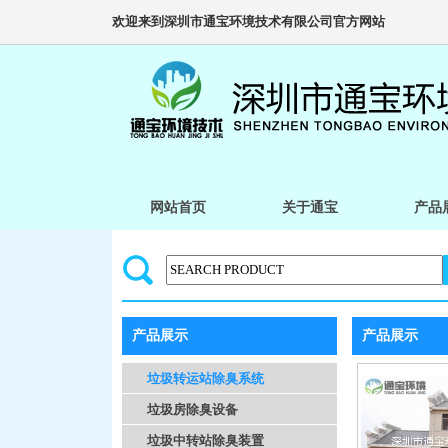
欢迎来到深圳市通宝环境技术有限公司官方网站
网站首页
关于通宝
产品
产品展示
产品展示
垃圾转运站除臭系统
垃圾房除臭设备
垃圾中转站除臭装置