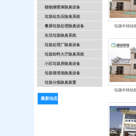
植物液喷淋除臭设备
垃圾站负压除臭系统
餐厨垃圾处理除臭设备
垃圾中转站
生活垃圾除臭系统
垃圾处理厂除臭设备
垃圾卸料大厅除臭系统
小区垃圾房除臭设备
垃圾填埋场除臭设备
垃圾分拣除臭装置
垃圾中转站
最新动态